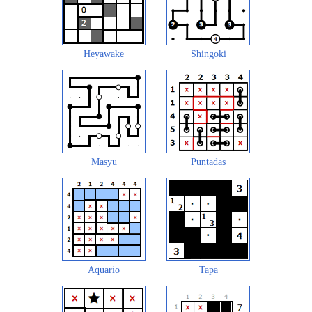
Heyawake
Shingoki
Masyu
Puntadas
Aquario
Tapa