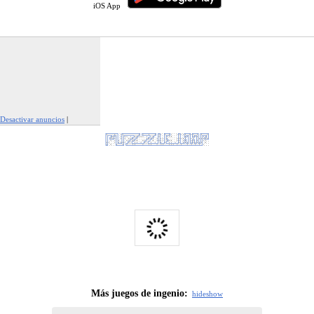
iOS App
Desactivar anuncios
|
Denunciar este anuncio
Más juegos de ingenio:
hide
show