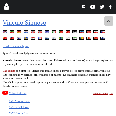
Vinculo Sinuoso
Traduzca esta página.
Special thanks to
Pylgrim
for the translation
Vinculo Sinuoso
(tambien conocido como
Enlaza el Lazo
o
Cercas
) es un juego lógico con
reglas simples pero soluciones complicadas.
Las reglas
son simples. Tienes que trazar lineas a traves de los puntos para formar un solo
lazo conectado y cerrado, sin cruzarse a si mismo. Los numeros indican cuantas lineas hay
alrededor de esa casilla.
Haz click izquierdo entre dos puntos para conectarlos. Click derecho para marcar con X
donde no van lineas.
Vídeo Tutorial
Ocultar las reglas
5x5 Normal Lazo
5x5 Dificil Lazo
7x7 Normal Lazo