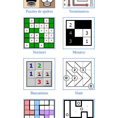
Puzzles de ajedrez
Termómetros
Norinori
Mosaico
Buscaminas
Slant