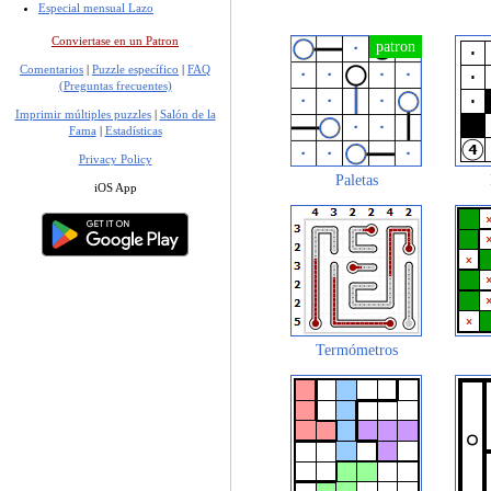
Especial mensual Lazo
Conviertase en un Patron
Comentarios
|
Puzzle específico
|
FAQ
(Preguntas frecuentes)
Imprimir múltiples puzzles
|
Salón de la
Fama
|
Estadísticas
Privacy Policy
Paletas
iOS App
Termómetros