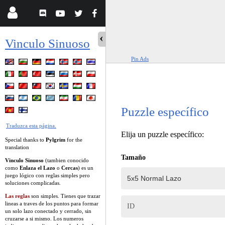
Vinculo Sinuoso
Pin Ads
Puzzle específico
Traduzca esta página.
Elija un puzzle específico:
Special thanks to
Pylgrim
for the
translation
Tamaño
Vinculo Sinuoso
(tambien conocido
como
Enlaza el Lazo
o
Cercas
) es un
juego lógico con reglas simples pero
soluciones complicadas.
Las reglas
son simples. Tienes que trazar
lineas a traves de los puntos para formar
ID
un solo lazo conectado y cerrado, sin
cruzarse a si mismo. Los numeros