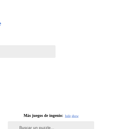
e
Más juegos de ingenio:
hide
show