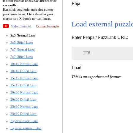
indican cuantas lineas hay alrededor de
Elija
esa casilla.
Haz click izquierdo entre dos puntos
para conectarlos. Click derecho para
marcar con X donde no van lineas.
Load external puzzl
Vídeo Tutorial
Ocultar las reglas
5x5 Normal Lazo
Enter Penpa / PuzzLink URL:
5x5 Dificil Lazo
7x7 Normal Lazo
URL
7x7 Dificil Lazo
10x10 Normal Lazo
Load
10x10 Dificil Lazo
This is an experimental feature
15x15 Normal Lazo
15x15 Dificil Lazo
20x20 Normal Lazo
20x20 Dificil Lazo
25x30 Normal Lazo
25x30 Dificil Lazo
Especial diario Lazo
Especial semanal Lazo