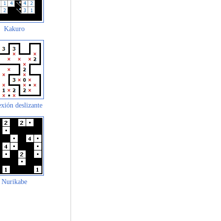
Kakuro
xión deslizante
Nurikabe