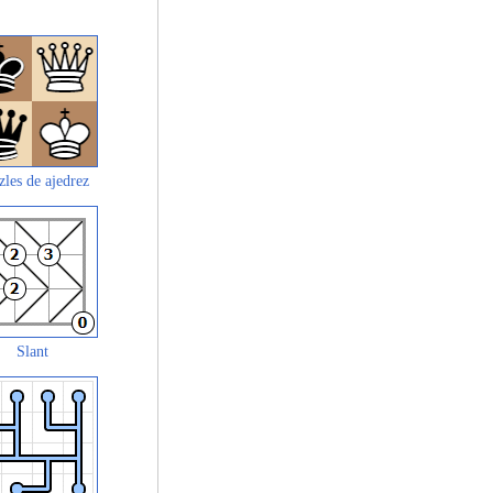
zles de ajedrez
Slant