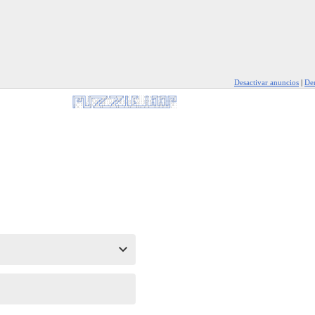
Desactivar anuncios
|
Den