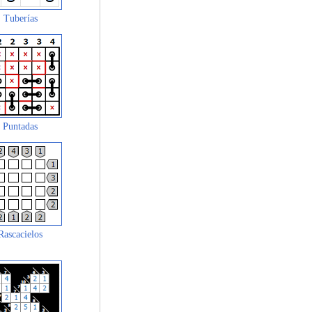
Tuberías
Puntadas
Rascacielos