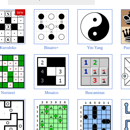
Kurodoko
Binairo+
Yin-Yang
Puz
Norinori
Mosaico
Buscaminas